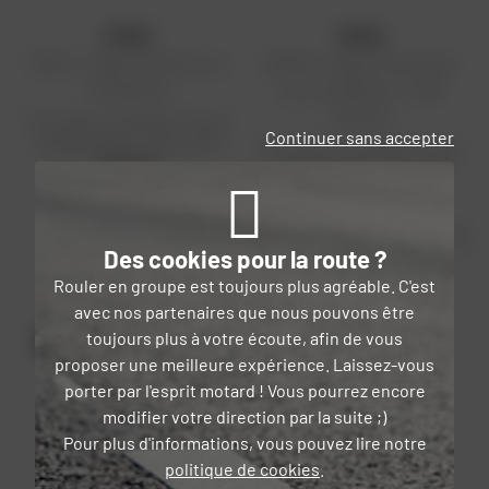
MYRA
MYRA
HPC111 - Support guidon pour
HPC103 - Support rétroviseur
smartphone
pour smartphone + USB
étanche
Prix public conseillé en France
Continuer sans accepter
métropolitaine : 42,34 € HT
Prix public conseillé en France
42,34 €
métropolitaine : 49,11 € HT
49,11 €
Des cookies pour la route ?
Rouler en groupe est toujours plus agréable. C'est
avec nos partenaires que nous pouvons être
toujours plus à votre écoute, afin de vous
proposer une meilleure expérience. Laissez-vous
porter par l'esprit motard ! Vous pourrez encore
modifier votre direction par la suite ;)
Pour plus d'informations, vous pouvez lire notre
politique de cookies
.