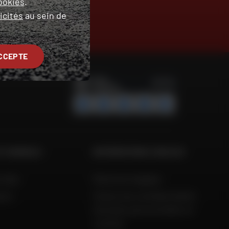
ookies
.
icités
au sein de
TROUVER SA
MOTO D'OCCASION
CCEPTE
ET CONSEILS
INFORMATIONS LÉGALES
 Aide
Mentions légales
ison
Charte de confidentialité,
données personnelles et
cookies