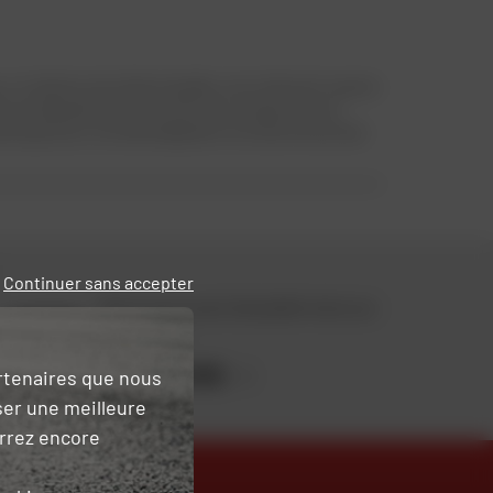
un intérieur amovible et lavable, une visière anti-rayures
tout l'équipement et le confort d'un casque haut de
ntiques pour une taille adaptée et une sécurité assurée
Continuer sans accepter
Retrouvez toute l'actualité moto sur
notre blog.
JE DÉCOUVRE
artenaires que nous
ser une meilleure
urrez encore