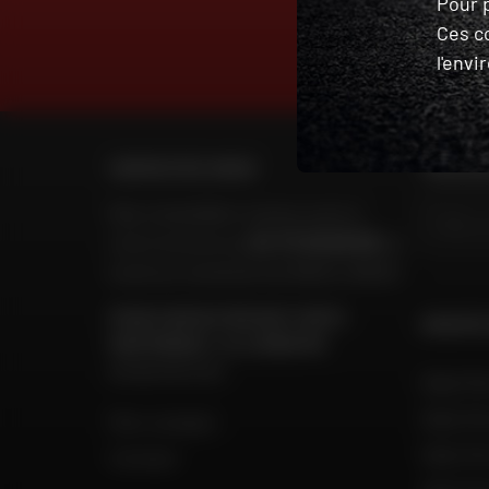
Pour p
Ces c
DES EXPERTS
l'env
À VOTRE ÉCOUTE
CONTACTEZ-NOUS
TROUVER
Nos conseillers motos sont à
votre écoute au
04 73 26 85 69
du
lundi au vendredi
de 9h00 à 18h30
POUR CONTACTER DAFY MOTO
GROUPE
MARTINIQUE / LE LAMENTIN
05 96 39 01 93
Dafy Mo
Dafy Mo
Mon compte
Dafy Mo
Contact