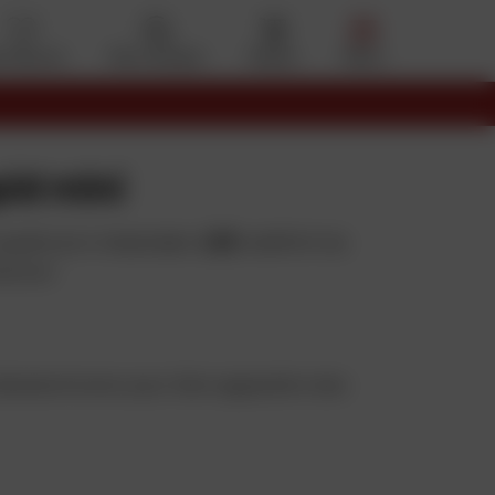
s favoris
Mon compte
Panier
Menu
pid mini
qualité prix imbattable.
LS2
redéfinit les
ection
déselectionner pour faire apparaître des