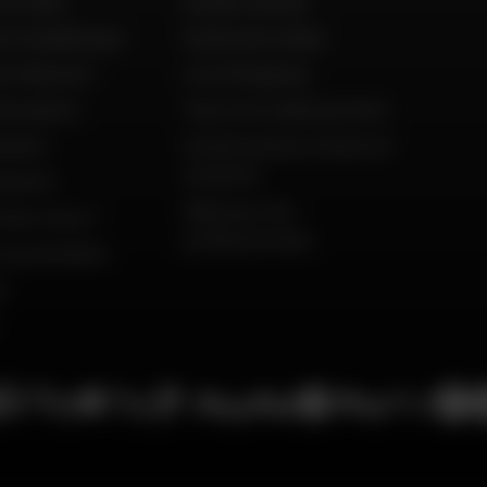
o Italia
Guides d'achat
to Guadeloupe
Guide des tailles
to Réunion
Live Shopping
'occasion
Tous nos codes promos
ement
Constructeurs motos et
scooters
istoire
Dafy pour les
mmes nous ?
professionnels
du président
s