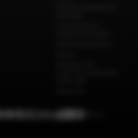
Conditions générales de
vente Dafy
Protection de vos
données personnelles
Garanties de paiement
Retours
Déclarations de
conformité produits Dafy,
All One, DMP
Plan du site