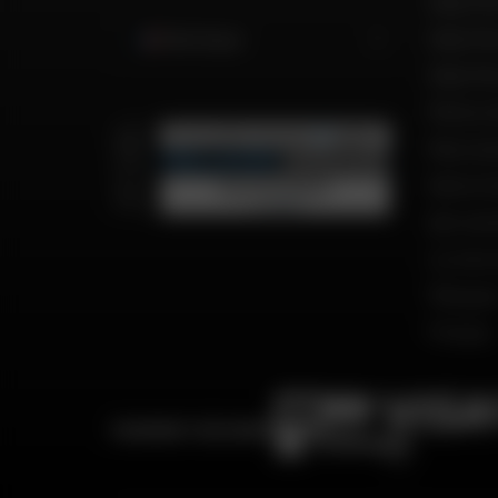
Dafy Mot
Dafy Mo
Martinique
Dafy Mo
Motos d
Recrut
Notre h
Qui so
Le mot 
Marque
Presse
PAIEMENT SÉCURISÉ