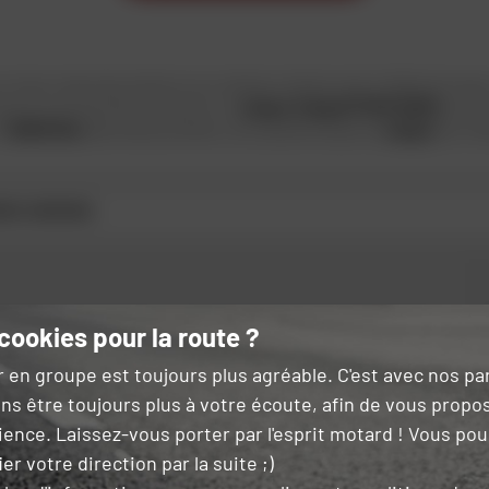
 haut niveau de protection et un design simple et racé. 3 tailles de coque, 
z pas à votre première impression, le
casque intégral FF353 RAPID
promet 
on
RAPID Mini
destinée aux enfants, les caractéristiques du
casque
sont ide
ID / RAPID MINI
cookies pour la route ?
OK
e de moto
r en groupe est toujours plus agréable. C'est avec nos p
ns être toujours plus à votre écoute, afin de vous propo
 ce formulaire, je reconnais avoir lu et accepté
la charte de confidentialité
.
ience. Laissez-vous porter par l'esprit motard ! Vous po
er votre direction par la suite ;)