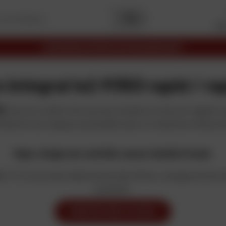
Me
LIVRAISON OFFERTE EN MAGASIN DAFY
intégral ls2 ff353 rapid / ra
ID
, de son confort de tous les instants et de son rapport 
fications du casque accessible avec un maximum de prot
Oups, virage non contrôlé, aucun résultat trouvé.
ée ? Si vous avez sélectionné des filtres, essayez de les 
produits.
MODIFIER MES FILTRES