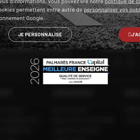
lus d'informations, vous pouvez lire notre
politique de c
ookies permettent entre autre de
personnaliser vos publ
LIVRAISON
PAIEMENT EN PLUSIEURS
ironnement Google.
OFFERTE
FOIS SANS FRAIS
JE PERSONNALISE
J'A
 LE MAGASIN LE PLUS PROCHE
NOUS SUIVRE
GO
 DAFY
L'EXPERTISE DAFY
AIDE 
to France
Nos services
FAQ &
to Belgique (FR)
Découvrez les tests Dafy
Livra
to België (NL)
Dafy vous conseille