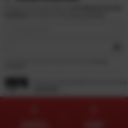
Profitez des bons plans Dafy et de
10 € offerts lors de votre
inscription
à la newsletter Dafy.
Voir les conditions
Votre type de moto
OK
En soumettant ce formulaire, je reconnais avoir lu et accepté
la charte de
confidentialité
.
Retrouvez toute l'actualité moto sur notre blog.
JE DÉCOUVRE
DES EXPERTS
LIVRAISON
À VOTRE ÉCOUTE
OFFERTE