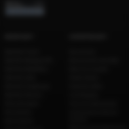
GROUPE DAFY
L'EXPERTISE DAFY
Dafy Moto France
Nos services
Dafy Moto Belgique (FR)
Découvrez les tests Dafy
Dafy Moto België (NL)
Dafy vous conseille
Dafy Moto Italia
Guides d'achat
Dafy Moto Guadeloupe
Guide des tailles
Dafy Moto Réunion
Live Shopping
Motos d'occasion
Tous nos codes promos
Recrutement
Constructeurs motos et
scooters
Notre histoire
Dafy pour les professionnels