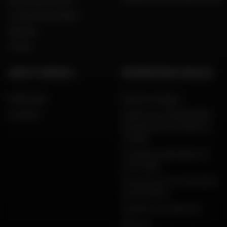
Qui sommes nous ?
Le mot du président
Marques
Presse
AIDE ET CONSEILS
INFORMATIONS LÉGALES
FAQ & Aide
Mentions légales
Livraison
Charte de confidentialité,
données personnelles et
cookies
Conditions générales de
vente Dafy
Protection de vos données
personnelles
Garanties de paiement
Retours