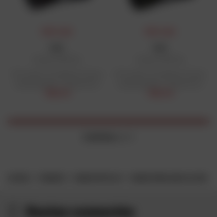
PRIX FLASH
PRIX FLASH
HJC
HJC
Casque C80 Rox
Casque C80 Rox
Prix public conseillé en France
Prix public conseillé en France
métropolitaine : 233,25 € HT
métropolitaine : 233,25 € HT
178,11 €
178,11 €
2 articles
sur 2
ACCUEIL
MARQUES
CASQUE MOTO HJC
CASQUE MODULABLE HJC C80
Restez connectés