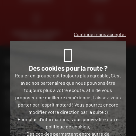
PAIEMENT EN PLUSIEURS
TROUVER SA
Continuer sans accepter
FOIS SANS FRAIS
MOTO D'OCCASION
CONTACTEZ-NOUS
Des cookies pour la route ?
Nos conseillers motos sont à votre écoute au
Rouler en groupe est toujours plus agréable. C'est
04 73 26 85 69
du lundi au vendredi
de 9h00 à 18h30
avec nos partenaires que nous pouvons être
toujours plus à votre écoute, afin de vous
POUR CONTACTER DAFY MOTO MARTINIQUE / LE
proposer une meilleure expérience. Laissez-vous
LAMENTIN
porter par l'esprit motard ! Vous pourrez encore
05 96 39 01 93
modifier votre direction par la suite ;)
Pour plus d'informations, vous pouvez lire notre
Mon compte
politique de cookies
.
Contact
Ces cookies permettent entre autre de