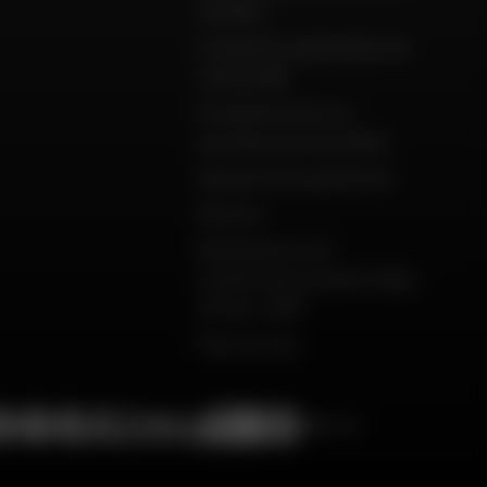
cookies
Conditions générales de
vente Dafy
Protection de vos
données personnelles
Garanties de paiement
Retours
Déclarations de
conformité produits Dafy,
All One, DMP
Plan du site