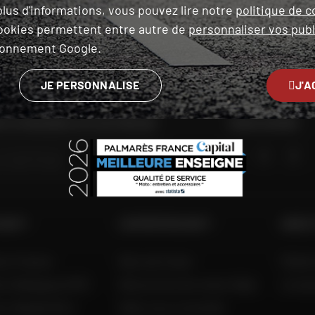
lus d'informations, vous pouvez lire notre
politique de c
ookies permettent entre autre de
personnaliser vos publ
ironnement Google.
LIVRAISON
PAIEMENT EN PLUSIEURS
OFFERTE
FOIS SANS FRAIS
JE PERSONNALISE
J'A
 LE MAGASIN LE PLUS PROCHE
NOUS SUIVRE
GO
 DAFY
L'EXPERTISE DAFY
AIDE 
to France
Nos services
FAQ &
to Belgique (FR)
Découvrez les tests Dafy
Livra
to België (NL)
Dafy vous conseille