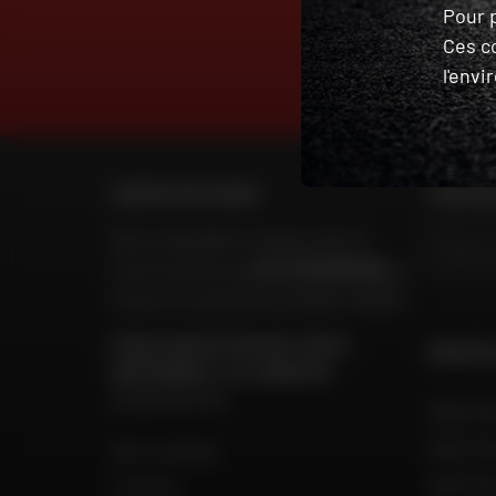
Pour p
Ces c
l'env
DES EXPERTS
À VOTRE ÉCOUTE
CONTACTEZ-NOUS
TROUVER
Nos conseillers motos sont à
votre écoute au
04 73 26 85 69
du
lundi au vendredi
de 9h00 à 18h30
POUR CONTACTER DAFY MOTO
GROUPE
MARTINIQUE / LE LAMENTIN
05 96 39 01 93
Dafy Mo
Dafy Mo
Mon compte
Dafy Mo
Contact