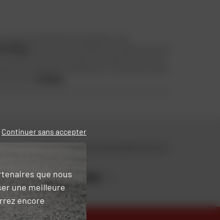
ous apporte étanchéité et respirabilité. Une
ts
Gerbing
se branchent directement à la batterie de votre
 chauffent sur toute la longueur des doigts et le dos de la
rature qui l’ajuste automatiquement. Les essayer c’est les
ntis à vie par
Gerbing
.
Continuer sans accepter
Retrouvez toute l'actualité moto sur
notre blog.
artenaires que nous
JE DÉCOUVRE
ser une meilleure
urrez encore