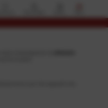
s favoris
Mon compte
Panier
Menu
rs
dans le développement de
vêtements
e marché européen
déselectionner pour faire apparaître des