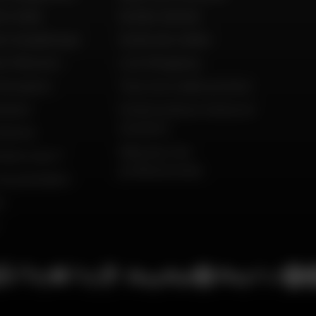
o Italia
Guides d'achat
to Guadeloupe
Guide des tailles
to Réunion
Live Shopping
'occasion
Tous nos codes promos
ement
Constructeurs motos et
scooters
istoire
Dafy pour les
mmes nous ?
professionnels
du président
s