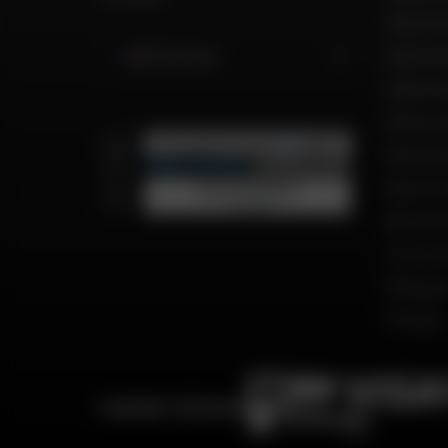
Dafy Mot
Dafy Mo
Martinique
Dafy Mo
Motos d
Recrut
Notre h
Qui so
Le mot 
Marque
Presse
PAIEMENT SÉCURISÉ