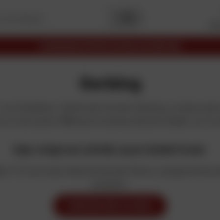
Me
RAISON OFFERTE EN RELAIS DÈS 69€
Gerbing
:
son fondateur, l’américain Gordon
Gerbing
,
se lance
alo
s ce n’est qu’en 1996 que la marque devient leader sur l
Oups, virage non contrôlé, aucun résultat trouvé.
ée ? Si vous avez sélectionné des filtres, essayez de les 
produits.
MODIFIER MES FILTRES