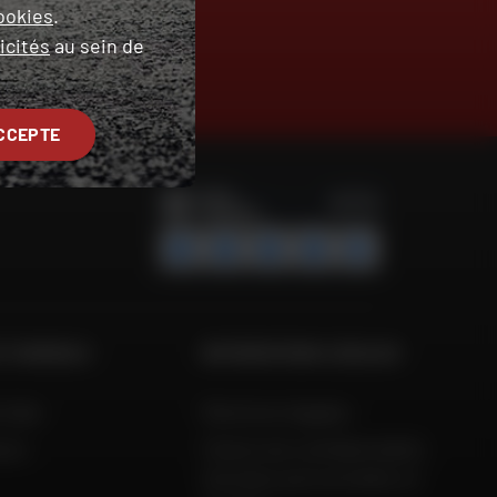
ookies
.
icités
au sein de
TROUVER SA
MOTO D'OCCASION
CCEPTE
ET CONSEILS
INFORMATIONS LÉGALES
 Aide
Mentions légales
ison
Charte de confidentialité,
données personnelles et