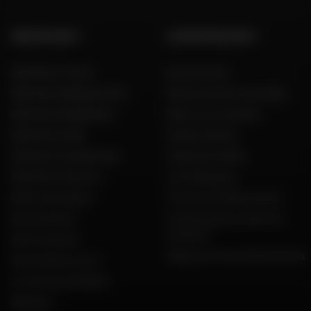
GROUPE DAFY
L'EXPERTISE DAFY
Dafy Moto France
Nos services
Dafy Moto Belgique (FR)
Découvrez les tests Dafy
Dafy Moto België (NL)
Dafy vous conseille
Dafy Moto Italia
Guides d'achat
Dafy Moto Guadeloupe
Guide des tailles
Dafy Moto Réunion
Live Shopping
Motos d'occasion
Tous nos codes promos
Recrutement
Constructeurs motos et
scooters
Notre histoire
Dafy pour les professionnels
Qui sommes nous ?
Le mot du président
Marques