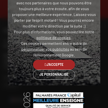
avec nos partenaires que nous pouvons être
toujours plus à votre écoute, afin de vous
PAIEMENT EN PLUSIEURS
TROUVER SA
FOIS SANS FRAIS
MOTO D'OCCASION
proposer une meilleure expérience. Laissez-vous
porter par l'esprit motard ! Vous pourrez encore
modifier votre direction par la suite ;)
CONTACTEZ-NOUS
Pour plus d'informations, vous pouvez lire notre
politique de cookies
.
Nos conseillers motos sont à votre écoute au
Ces cookies permettent entre autre de
04 73 26 85 69
du lundi au vendredi
de 9h00 à 18h30
personnaliser vos publicités
au sein de
l'environnement Google.
POUR CONTACTER DAFY MOTO MARTINIQUE / LE
LAMENTIN
J'ACCEPTE
05 96 39 01 93
JE PERSONNALISE
Mon compte
Contact
Martinique