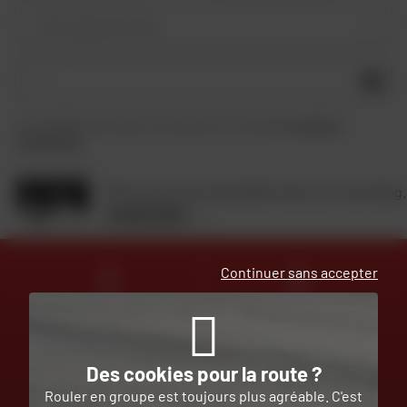
Votre type de moto
OK
En soumettant ce formulaire, je reconnais avoir lu et accepté
la charte de
confidentialité
.
Retrouvez toute l'actualité moto sur notre blog.
JE DÉCOUVRE
Continuer sans accepter
DES EXPERTS
LIVRAISON
À VOTRE ÉCOUTE
OFFERTE
Des cookies pour la route ?
Rouler en groupe est toujours plus agréable. C'est