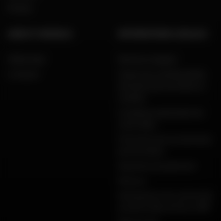
Presse
AIDE ET CONSEILS
INFORMATIONS LÉGALES
FAQ & Aide
Mentions légales
Livraison
Charte de confidentialité,
données personnelles et
cookies
Conditions générales de
vente Dafy
Protection de vos données
personnelles
Garanties de paiement
Retours
Déclarations de conformité
produits Dafy, All One, DMP