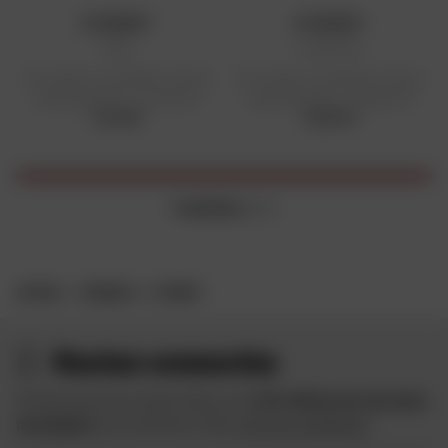
ET BOOM !
ET BOOM !
Mug
Casquette
Prix public conseillé en France
Prix public conseillé en France
métropolitaine : 12,49 € HT
métropolitaine : 20,83 € HT
12,49 €
20,83 €
4 articles
sur 4
ACCUEIL
MARQUES
ET BOOM !
Restez connectés
Profitez des bons plans Dafy et de
10 € offerts lors de votre
inscription
à la newsletter Dafy.
Voir les conditions