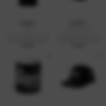
ET BOOM !
ET BOOM !
T-shirt
Casquette brodée
Prix public conseillé en France
Prix public conseillé en France
métropolitaine : 24,99 € HT
métropolitaine : 24,99 € HT
24,99 €
24,99 €